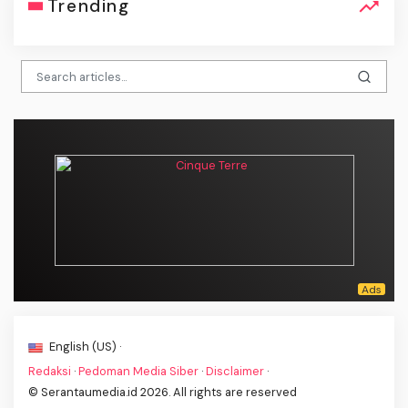
Trending
English (US) ·
Redaksi
·
Pedoman Media Siber
·
Disclaimer
·
© Serantaumedia.id 2026. All rights are reserved