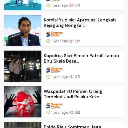
1 year ago
178
Komisi Yudisial Apresiasi Langkah
Kejagung Bongkar...
1 year ago
192
Kapolres Siak Pimpin Patroli Lampu
Biru Skala Besa...
1 year ago
175
Waspada! 70 Persen Orang
Terdekat Jadi Pelaku Keke...
1 year ago
192
Polda Riau Komitmen Jaga