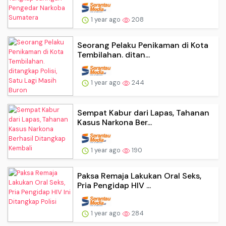
1 year ago
208
Seorang Pelaku Penikaman di Kota
Tembilahan. ditan...
1 year ago
244
Sempat Kabur dari Lapas, Tahanan
Kasus Narkona Ber...
1 year ago
190
Paksa Remaja Lakukan Oral Seks,
Pria Pengidap HIV ...
1 year ago
284