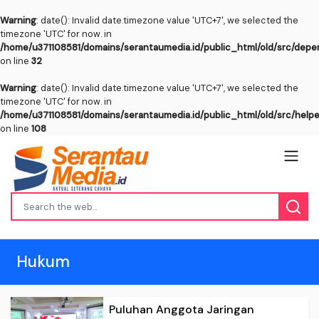
Warning
: date(): Invalid date.timezone value 'UTC+7', we selected the
timezone 'UTC' for now. in
/home/u371108581/domains/serantaumedia.id/public_html/old/src/dep
on line
32
Warning
: date(): Invalid date.timezone value 'UTC+7', we selected the
timezone 'UTC' for now. in
/home/u371108581/domains/serantaumedia.id/public_html/old/src/help
on line
108
Hukum
Puluhan Anggota Jaringan