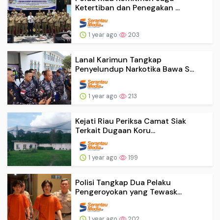
Ketertiban dan Penegakan ...
1 year ago
203
Lanal Karimun Tangkap
Penyelundup Narkotika Bawa S...
1 year ago
213
Kejati Riau Periksa Camat Siak
Terkait Dugaan Koru...
1 year ago
199
Polisi Tangkap Dua Pelaku
Pengeroyokan yang Tewask...
1 year ago
202