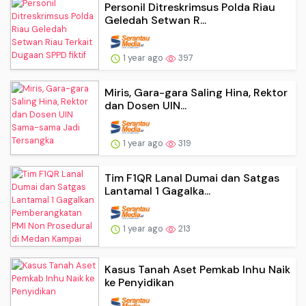
Personil Ditreskrimsus Polda Riau
Geledah Setwan R...
1 year ago
397
Miris, Gara-gara Saling Hina, Rektor
dan Dosen UIN...
1 year ago
319
Tim F1QR Lanal Dumai dan Satgas
Lantamal 1 Gagalka...
1 year ago
213
Kasus Tanah Aset Pemkab Inhu Naik
ke Penyidikan