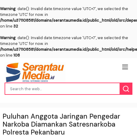
Warning
: date(): Invalid date.timezone value 'UTC+7', we selected the
timezone 'UTC' for now. in
/home/u371108581/domains/serantaumedia.id/public_html/old/src/dep
on line
32
Warning
: date(): Invalid date.timezone value 'UTC+7', we selected the
timezone 'UTC' for now. in
/home/u371108581/domains/serantaumedia.id/public_html/old/src/help
on line
108
Puluhan Anggota Jaringan Pengedar
Narkoba Diamankan Satresnarkoba
Polresta Pekanbaru