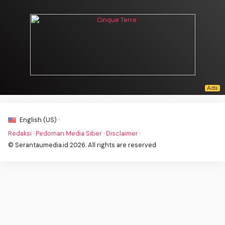
English (US) ·
Redaksi
·
Pedoman Media Siber
·
Disclaimer
·
© Serantaumedia.id 2026. All rights are reserved