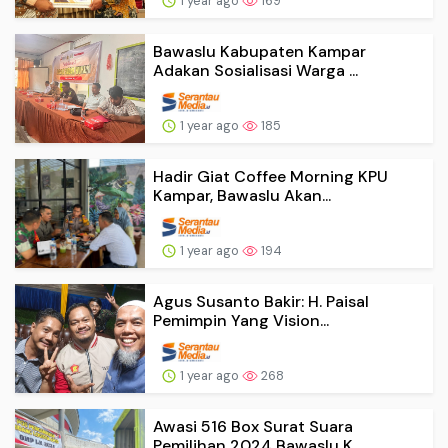
1 year ago
169
Bawaslu Kabupaten Kampar
Adakan Sosialisasi Warga ...
1 year ago
185
Hadir Giat Coffee Morning KPU
Kampar, Bawaslu Akan...
1 year ago
194
Agus Susanto Bakir: H. Paisal
Pemimpin Yang Vision...
1 year ago
268
Awasi 516 Box Surat Suara
Pemilihan 2024 Bawaslu K...