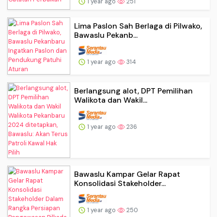
1 year ago
251
Lima Paslon Sah Berlaga di Pilwako,
Bawaslu Pekanb...
1 year ago
314
Berlangsung alot, DPT Pemilihan
Walikota dan Wakil...
1 year ago
236
Bawaslu Kampar Gelar Rapat
Konsolidasi Stakeholder...
1 year ago
250