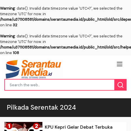
Warning
: date(): Invalid date.timezone value 'UTC+7', we selected the
timezone 'UTC' for now. in
/home/u371108581/domains/serantaumedia.id/public_html/old/src/dep
on line
32
Warning
: date(): Invalid date.timezone value 'UTC+7', we selected the
timezone 'UTC' for now. in
/home/u371108581/domains/serantaumedia.id/public_html/old/src/help
on line
108
Pilkada Serentak 2024
KPU Kepri Gelar Debat Terbuka