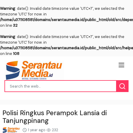
Warning
: date(): Invalid date.timezone value 'UTC+7', we selected the
timezone 'UTC' for now. in
/home/u371108581/domains/serantaumedia.id/public_html/old/src/dep
on line
32
Warning
: date(): Invalid date.timezone value 'UTC+7', we selected the
timezone 'UTC' for now. in
/home/u371108581/domains/serantaumedia.id/public_html/old/src/help
on line
108
Polisi Ringkus Perampok Lansia di
Tanjungpinang
1 year ago
232