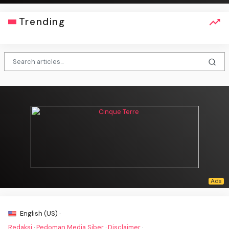
Trending
English (US) ·
Redaksi
·
Pedoman Media Siber
·
Disclaimer
·