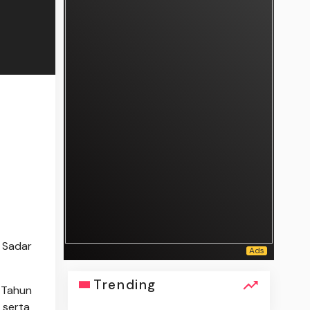
 Sadar
Trending
 Tahun
 serta