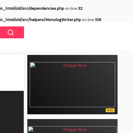
ic_html/old/src/dependencies.php
on line
32
ic_html/old/src/helpers/MonologWriter.php
on line
108