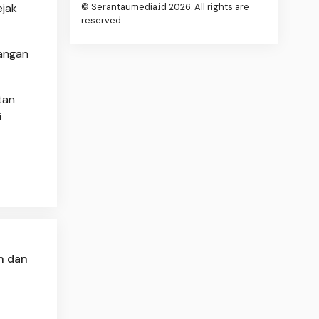
ejak
© Serantaumedia.id 2026. All rights are
reserved
Jangan
tan
i
n dan