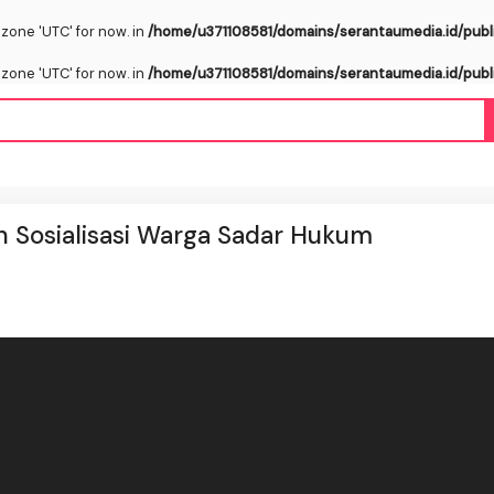
ezone 'UTC' for now. in
/home/u371108581/domains/serantaumedia.id/publ
ezone 'UTC' for now. in
/home/u371108581/domains/serantaumedia.id/publ
 Sosialisasi Warga Sadar Hukum