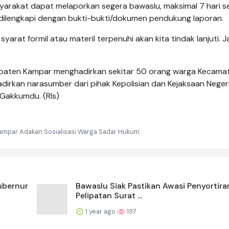
yarakat dapat melaporkan segera bawaslu, maksimal 7 hari s
 dilengkapi dengan bukti-bukti/dokumen pendukung laporan.
yarat formil atau materil terpenuhi akan kita tindak lanjuti. 
bupaten Kampar menghadirkan sekitar 50 orang warga Kecama
hadirkan narasumber dari pihak Kepolisian dan Kejaksaan Neger
Gakkumdu. (Rls)
ampar Adakan Sosialisasi Warga Sadar Hukum
ubernur
Bawaslu Siak Pastikan Awasi Penyortira
Pelipatan Surat ...
1 year ago
197