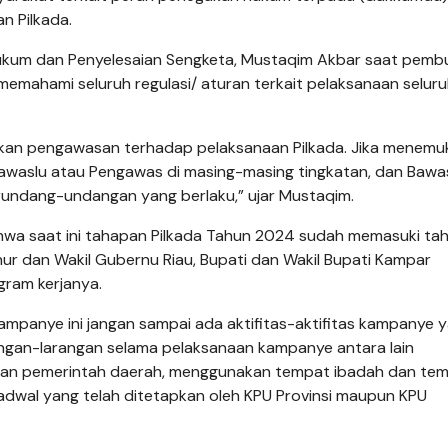
n Pilkada.
Hukum dan Penyelesaian Sengketa, Mustaqim Akbar saat pem
emahami seluruh regulasi/ aturan terkait pelaksanaan selur
kukan pengawasan terhadap pelaksanaan Pilkada. Jika menemu
Bawaslu atau Pengawas di masing-masing tingkatan, dan Bawa
rundang-undangan yang berlaku,” ujar Mustaqim.
ahwa saat ini tahapan Pilkada Tahun 2024 sudah memasuki ta
r dan Wakil Gubernu Riau, Bupati dan Wakil Bupati Kampar
gram kerjanya.
kampanye ini jangan sampai ada aktifitas-aktifitas kampanye 
rangan-larangan selama pelaksanaan kampanye antara lain
 dan pemerintah daerah, menggunakan tempat ibadah dan te
jadwal yang telah ditetapkan oleh KPU Provinsi maupun KPU