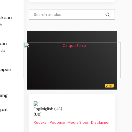
bukaan
uh
kan
slu
hapan
yang
mpat
English (US) ·
Redaksi
·
Pedoman Media Siber
·
Disclaimer
·