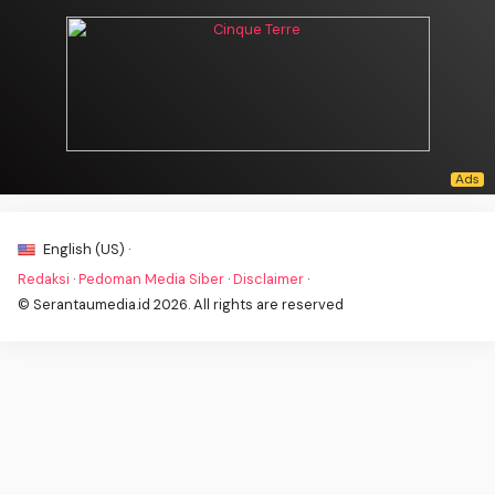
English (US) ·
Redaksi
·
Pedoman Media Siber
·
Disclaimer
·
© Serantaumedia.id 2026. All rights are reserved