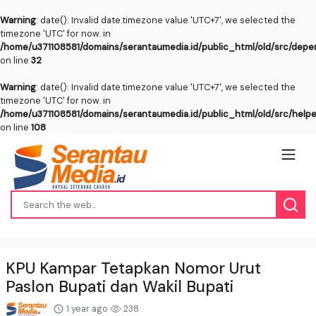
Warning
: date(): Invalid date.timezone value 'UTC+7', we selected the
timezone 'UTC' for now. in
/home/u371108581/domains/serantaumedia.id/public_html/old/src/dep
on line
32
Warning
: date(): Invalid date.timezone value 'UTC+7', we selected the
timezone 'UTC' for now. in
/home/u371108581/domains/serantaumedia.id/public_html/old/src/help
on line
108
KPU Kampar Tetapkan Nomor Urut
Paslon Bupati dan Wakil Bupati
1 year ago
238