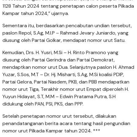
1128 Tahun 2024 tentang penetapan calon peserta Pilkada
Kampar tahun 2024,” ujarnya.
Sementara itu, berdasarkan pencabutan undian tersebut,
paslon Repol, S.Ag, M.I.P – Rahmad Jevary Juniardo, yang
diusung oleh Partai Golkar, mendapat nomor urut Satu.
Kemudian, Drs. H. Yusri, M.Si – H. Rinto Pramono yang
diusung oleh Partai Gerindra dan Partai Demokrat,
mendaptkan nomor urut Dua.
Selanjutnya paslon H. Ahmad
Yuzar, S.Sos, M.T – Dr. Hj. Misharti, S.Ag, M.Si koalisi PDIP,
Partai Gelora, Partai Nasdem, PKB, dan PBB mendapatkan
nomor urut Tiga, Terakhir nomor urut Empat diperoleh H.
Yuyun Hidayat, S.T, M.M – Edwin Pratama Putra, S.H
didukung oleh PAN, PSI, PKS, dan PPP.
Setelah penetapan nomor urut tersebut, dilakukan
penandatanganan berita acara tentang hasil pengundian
nomor urut Pilkada Kampar tahun 2024. ***