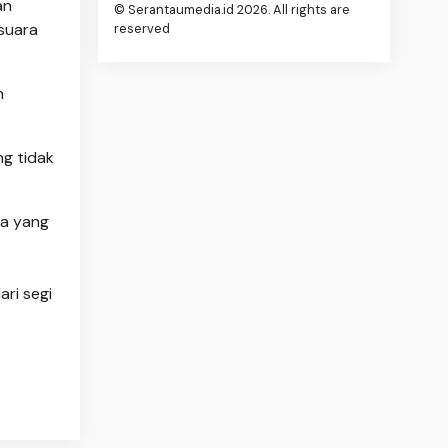
an
© Serantaumedia.id 2026. All rights are
suara
reserved
n
ng tidak
ra yang
ri segi