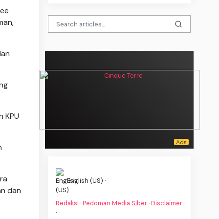
fee
man,
dan
ang
eh KPU
n
ra
English (US) ·
an dan
Redaksi
·
Pedoman Media Siber
·
Disclaimer
·