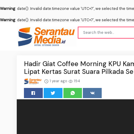
Warning
: date(): Invalid date.timezone value 'UTC+7', we selected the tim
Warning
: date(): Invalid date.timezone value 'UTC+7', we selected the tim
Hadir Giat Coffee Morning KPU Kam
Lipat Kertas Surat Suara Pilkada S
1 year ago
194