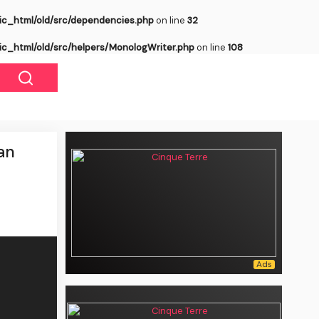
ic_html/old/src/dependencies.php
on line
32
ic_html/old/src/helpers/MonologWriter.php
on line
108
an