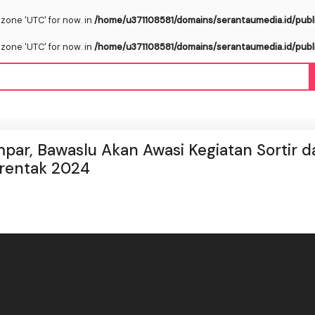
ezone 'UTC' for now. in
/home/u371108581/domains/serantaumedia.id/publ
ezone 'UTC' for now. in
/home/u371108581/domains/serantaumedia.id/publ
par, Bawaslu Akan Awasi Kegiatan Sortir d
erentak 2024