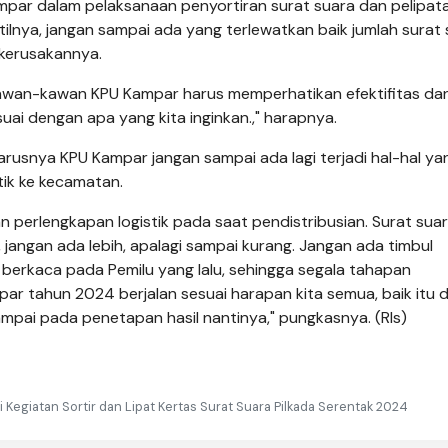
par dalam pelaksanaan penyortiran surat suara dan pelipat
lnya, jangan sampai ada yang terlewatkan baik jumlah surat 
 kerusakannya.
 kawan-kawan KPU Kampar harus memperhatikan efektifitas da
uai dengan apa yang kita inginkan.," harapnya.
harusnya KPU Kampar jangan sampai ada lagi terjadi hal-hal ya
stik ke kecamatan.
an perlengkapan logistik pada saat pendistribusian. Surat sua
 jangan ada lebih, apalagi sampai kurang. Jangan ada timbul
 berkaca pada Pemilu yang lalu, sehingga segala tahapan
r tahun 2024 berjalan sesuai harapan kita semua, baik itu da
ai pada penetapan hasil nantinya," pungkasnya. (Rls)
Kegiatan Sortir dan Lipat Kertas Surat Suara Pilkada Serentak 2024