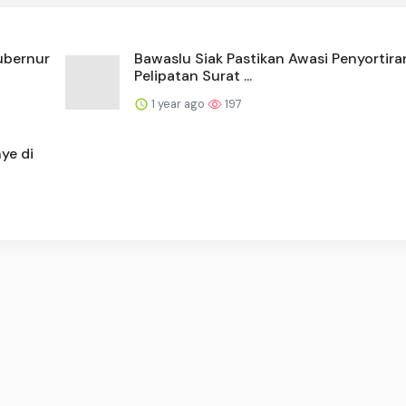
ubernur
Bawaslu Siak Pastikan Awasi Penyortira
Pelipatan Surat ...
1 year ago
197
ye di