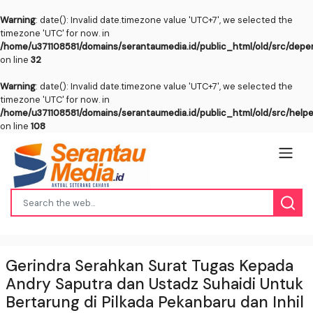
Warning
: date(): Invalid date.timezone value 'UTC+7', we selected the
timezone 'UTC' for now. in
/home/u371108581/domains/serantaumedia.id/public_html/old/src/dep
on line
32
Warning
: date(): Invalid date.timezone value 'UTC+7', we selected the
timezone 'UTC' for now. in
/home/u371108581/domains/serantaumedia.id/public_html/old/src/help
on line
108
Gerindra Serahkan Surat Tugas Kepada
Andry Saputra dan Ustadz Suhaidi Untuk
Bertarung di Pilkada Pekanbaru dan Inhil