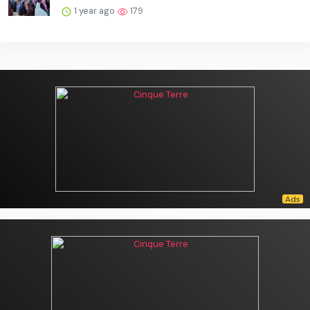
1 year ago
179