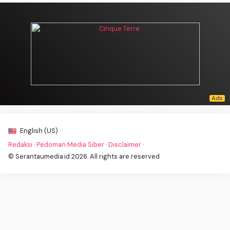
English (US) ·
Redaksi
·
Pedoman Media Siber
·
Disclaimer
·
© Serantaumedia.id 2026. All rights are reserved