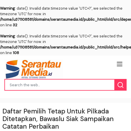
Warning
: date(): Invalid date.timezone value 'UTC+7', we selected the
timezone 'UTC' for now. in
/home/u371108581/domains/serantaumedia.id/public_html/old/src/dep
on line
32
Warning
: date(): Invalid date.timezone value 'UTC+7', we selected the
timezone 'UTC' for now. in
/home/u371108581/domains/serantaumedia.id/public_html/old/src/help
on line
108
Daftar Pemilih Tetap Untuk Pilkada
Ditetapkan, Bawaslu Siak Sampaikan
Catatan Perbaikan