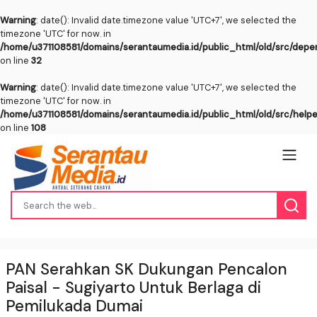
Warning
: date(): Invalid date.timezone value 'UTC+7', we selected the
timezone 'UTC' for now. in
/home/u371108581/domains/serantaumedia.id/public_html/old/src/dep
on line
32
Warning
: date(): Invalid date.timezone value 'UTC+7', we selected the
timezone 'UTC' for now. in
/home/u371108581/domains/serantaumedia.id/public_html/old/src/help
on line
108
PAN Serahkan SK Dukungan Pencalon
Paisal - Sugiyarto Untuk Berlaga di
Pemilukada Dumai