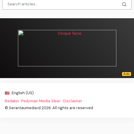
English (US) ·
Redaksi
·
Pedoman Media Siber
·
Disclaimer
·
© Serantaumedia.id 2026. All rights are reserved