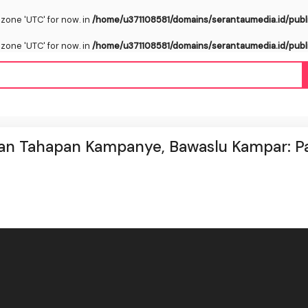
ezone 'UTC' for now. in
/home/u371108581/domains/serantaumedia.id/publ
ezone 'UTC' for now. in
/home/u371108581/domains/serantaumedia.id/publ
aan Tahapan Kampanye, Bawaslu Kampar: P