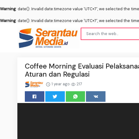
Warning
: date(): Invalid date.timezone value 'UTC+7', we selected the tim
Warning
: date(): Invalid date.timezone value 'UTC+7', we selected the tim
Coffee Morning Evaluasi Pelaksan
Aturan dan Regulasi
1 year ago
217