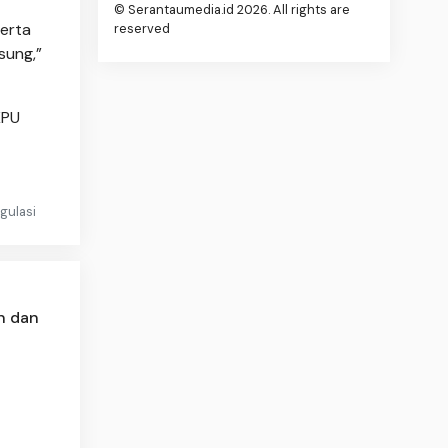
© Serantaumedia.id 2026. All rights are
serta
reserved
sung,”
KPU
gulasi
n dan