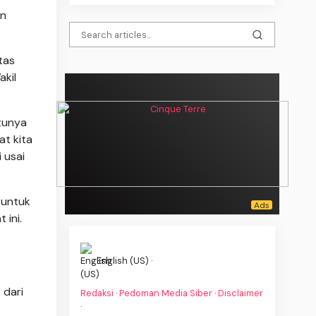
an
tas
kil
tunya
at kita
 usai
 untuk
 ini.
English (US) ·
 dari
Redaksi
·
Pedoman Media Siber
·
Disclaimer
·