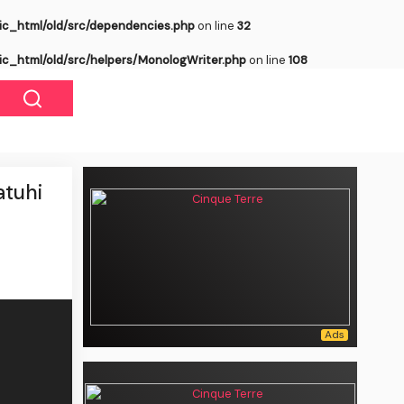
ic_html/old/src/dependencies.php
on line
32
ic_html/old/src/helpers/MonologWriter.php
on line
108
atuhi