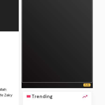
llah
afe Zaky
Trending