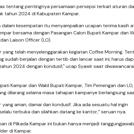
as tentang pentingnya persamaan persepsi terkait aturan d
ak tahun 2024 di Kabupaten Kampar.
 dalam kesempatan itu menyampaikan ucapan terima kasih a
 Kampar bersama dengan Pasangan Calon Bupati Kampar dan Wa
an Laison Officer (LO).
ar yang telah menyelenggarakan kegiatan Coffee Morning. Ten
sudah berjalan dengan tertib dan lancar saat ini, harus dap
tahun 2024 dengan kondusif," ucap Syawir saat diwawancarai
pati Kampar dan Wakil Bupati Kampar, Tim Pemengan dan LO,
ang dilarang selama masa tahapan kampanye berlangsung saat
yang aman, damai dan kondusif. Jika ada sesuatu hal ingin
elalu terbuka dan silahkan datang ke kantor,” seruan nya.
pan di Pilkada Kampar ini bukan hanya menjadi tanggungjawab
lder di Kampar.