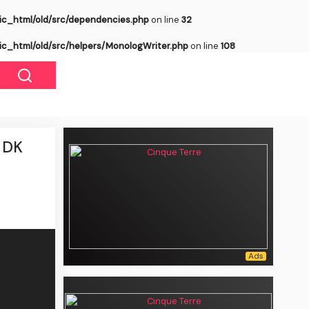
ic_html/old/src/dependencies.php
on line
32
ic_html/old/src/helpers/MonologWriter.php
on line
108
 DK