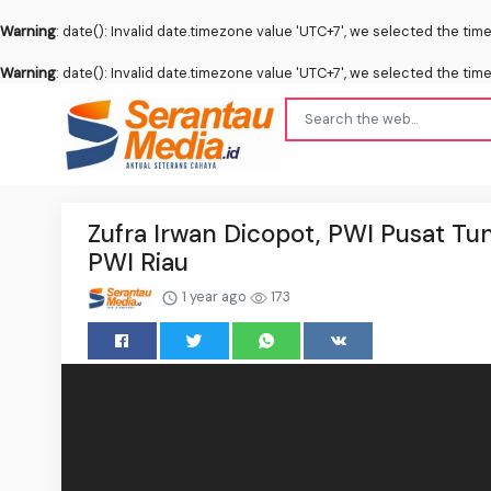
Warning
: date(): Invalid date.timezone value 'UTC+7', we selected the tim
Warning
: date(): Invalid date.timezone value 'UTC+7', we selected the tim
Zufra Irwan Dicopot, PWI Pusat Tu
PWI Riau
1 year ago
173