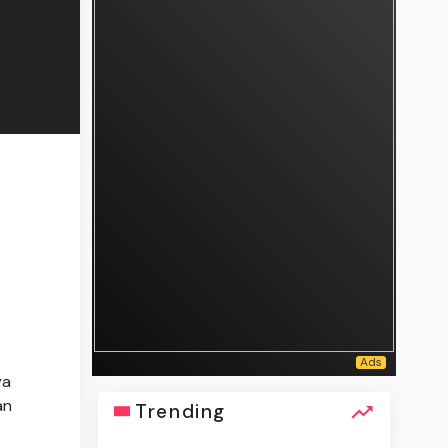
ya
an
Trending