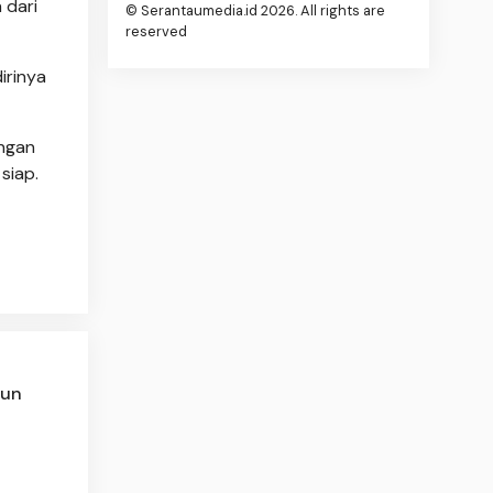
 dari
© Serantaumedia.id 2026. All rights are
reserved
irinya
engan
siap.
hun