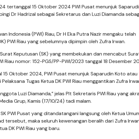
024 tertanggal 15 Oktober 2024 PWI Pusat menunjuk Saparudi
ingi Dr Hadrizal sebagai Sekretarus dan Luzi Diamanda sebag
an Indonesia (PWI) Riau, Dr H Eka Putra Nazir mengaku telah
 PWI Riau yang sebelumnya dipimpin oleh Zufra Irwan.
ui Surat Keputusan (SK) yang membekukan dan mencabut Sura
I Riau nomor: 152-PGS/PP-PWI/2023 tanggal 18 Desember 20
l 15 Oktober 2024, PWI Pusat menunjuk Saparudin Koto atau
i Pelaksana Tugas Ketua DK PWI Riau menggantikan Zufra Irwa
nggota Luzi Diamanda,” jelas Plt Sekretaris PWI Riau yang akr
Media Grup, Kamis (17/10/24) tadi malam.
a SK PWI Pusat yang ditandatangani langsung oleh Ketua Umum
ad tersebut, maka seluruh kewenangan beralih dari Zufra Irwa
tua DK PWI Riau yang baru.