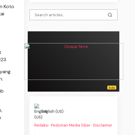
n Koto
ai
t
23.
 yang
n.
ab
,
English (US) ·
n
Redaksi
·
Pedoman Media Siber
·
Disclaimer
·