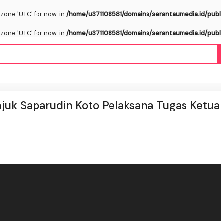
ezone 'UTC' for now. in
/home/u371108581/domains/serantaumedia.id/publ
ezone 'UTC' for now. in
/home/u371108581/domains/serantaumedia.id/publ
njuk Saparudin Koto Pelaksana Tugas Ketua