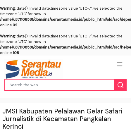
Warning
: date(): Invalid date.timezone value 'UTC+7', we selected the
timezone 'UTC' for now. in
/home/u371108581/domains/serantaumedia.id/public_html/old/src/dep
on line
32
Warning
: date(): Invalid date.timezone value 'UTC+7', we selected the
timezone 'UTC' for now. in
/home/u371108581/domains/serantaumedia.id/public_html/old/src/help
on line
108
JMSI Kabupaten Pelalawan Gelar Safari
Jurnalistik di Kecamatan Pangkalan
Kerinci