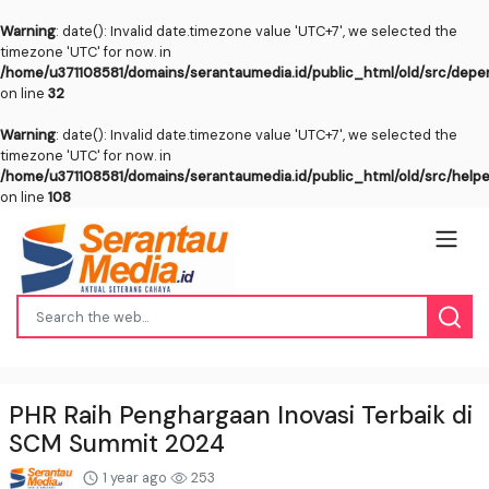
Warning
: date(): Invalid date.timezone value 'UTC+7', we selected the
timezone 'UTC' for now. in
/home/u371108581/domains/serantaumedia.id/public_html/old/src/dep
on line
32
Warning
: date(): Invalid date.timezone value 'UTC+7', we selected the
timezone 'UTC' for now. in
/home/u371108581/domains/serantaumedia.id/public_html/old/src/help
on line
108
PHR Raih Penghargaan Inovasi Terbaik di
SCM Summit 2024
1 year ago
253