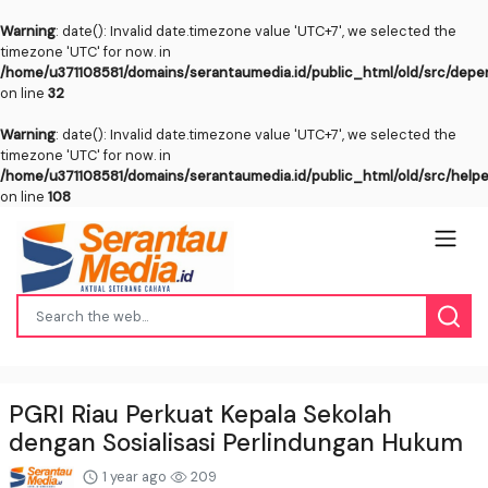
Warning
: date(): Invalid date.timezone value 'UTC+7', we selected the
timezone 'UTC' for now. in
/home/u371108581/domains/serantaumedia.id/public_html/old/src/dep
on line
32
Warning
: date(): Invalid date.timezone value 'UTC+7', we selected the
timezone 'UTC' for now. in
/home/u371108581/domains/serantaumedia.id/public_html/old/src/help
on line
108
PGRI Riau Perkuat Kepala Sekolah
dengan Sosialisasi Perlindungan Hukum
1 year ago
209