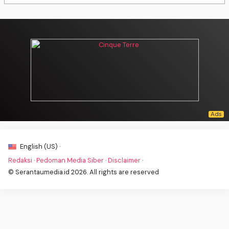
English (US) ·
Redaksi
·
Pedoman Media Siber
·
Disclaimer
·
© Serantaumedia.id 2026. All rights are reserved