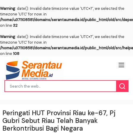
Warning
: date(): Invalid date.timezone value 'UTC+7', we selected the
timezone 'UTC' for now. in
/home/u371108581/domains/serantaumedia.id/public_html/old/src/dep
on line
32
Warning
: date(): Invalid date.timezone value 'UTC+7', we selected the
timezone 'UTC' for now. in
/home/u371108581/domains/serantaumedia.id/public_html/old/src/help
on line
108
Peringati HUT Provinsi Riau ke-67, Pj
Gubri Sebut Riau Telah Banyak
Berkontribusi Bagi Negara