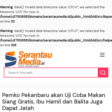
Warning
: date(): Invalid date.timezone value 'UTC+7', we selected the
timezone 'UTC' for now. in
/home/u371108581/domains/serantaumedia.id/public_html/old/src/dep
on line
32
Warning
: date(): Invalid date.timezone value 'UTC+7', we selected the
timezone 'UTC' for now. in
/home/u371108581/domains/serantaumedia.id/public_html/old/src/help
on line
108
Pemko Pekanbaru akan Uji Coba Makan
Siang Gratis, Ibu Hamil dan Balita Juga
Dapat Jatah