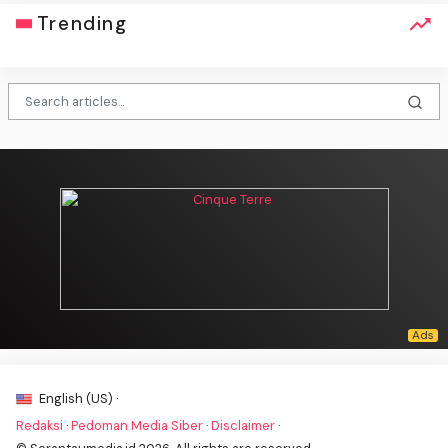
Trending
English (US) ·
Redaksi
·
Pedoman Media Siber
·
Disclaimer
·