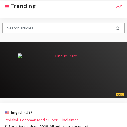
Trending
English (US) ·
Redaksi
·
Pedoman Media Siber
·
Disclaimer
·
© Serantaumedia.id 2026. All rights are reserved