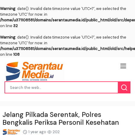
Warning
: date(): Invalid date.timezone value 'UTC+7', we selected the
timezone 'UTC' for now. in
/home/u371108581/domains/serantaumedia.id/public_html/old/src/dep
on line
32
Warning
: date(): Invalid date.timezone value 'UTC+7', we selected the
timezone 'UTC' for now. in
/home/u371108581/domains/serantaumedia.id/public_html/old/src/help
on line
108
Jelang Pilkada Serentak, Polres
Bengkalis Periksa Personil Kesehatan
1 year ago
202