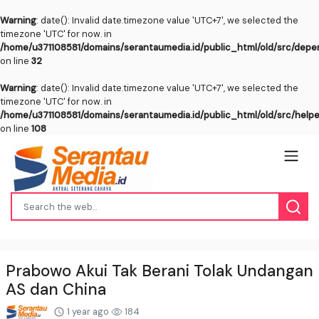
Warning
: date(): Invalid date.timezone value 'UTC+7', we selected the
timezone 'UTC' for now. in
/home/u371108581/domains/serantaumedia.id/public_html/old/src/dep
on line
32
Warning
: date(): Invalid date.timezone value 'UTC+7', we selected the
timezone 'UTC' for now. in
/home/u371108581/domains/serantaumedia.id/public_html/old/src/help
on line
108
Prabowo Akui Tak Berani Tolak Undangan
AS dan China
1 year ago
184