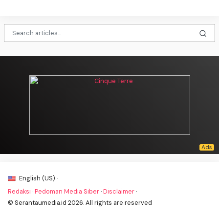
English (US) ·
Redaksi
·
Pedoman Media Siber
·
Disclaimer
·
© Serantaumedia.id 2026. All rights are reserved