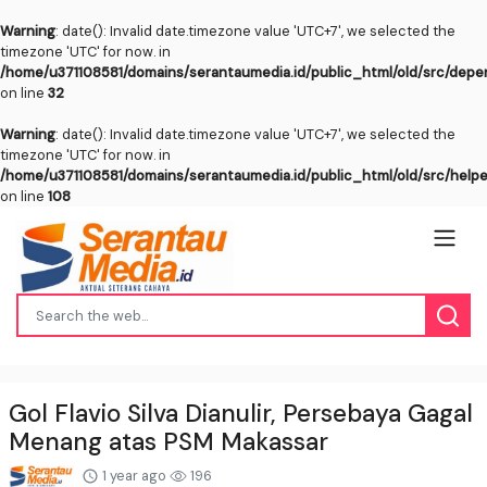
Warning
: date(): Invalid date.timezone value 'UTC+7', we selected the
timezone 'UTC' for now. in
/home/u371108581/domains/serantaumedia.id/public_html/old/src/dep
on line
32
Warning
: date(): Invalid date.timezone value 'UTC+7', we selected the
timezone 'UTC' for now. in
/home/u371108581/domains/serantaumedia.id/public_html/old/src/help
on line
108
Gol Flavio Silva Dianulir, Persebaya Gagal
Menang atas PSM Makassar
1 year ago
196